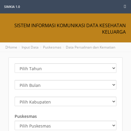
SIMKIA 1.0
SISTEM INFORMASI KOMUNIKASI DATA KESEHATAN
KELUARGA
Home
Input Data
Puskesmas
Data Persalinan dan Kematian
Tahun
Bulan
Kabupaten
Puskesmas